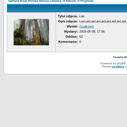
Safrane Klub Polska Strona Główna
->
Album
->
Przyroda
Tytuł zdjęcia:
Las
Opis zdjęcia:
LasLasLasLasLasLasLasLasLasL
Wysłał:
Goalkeper
Wysłany:
2003-06-08, 17:56
Odsłon:
62
Komentarze:
0
Powered by Ph
Powered by
phpBB
Theme
xandblue
c