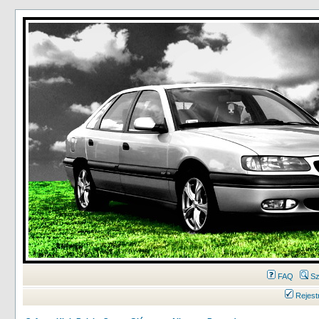
FAQ
Sz
Rejest