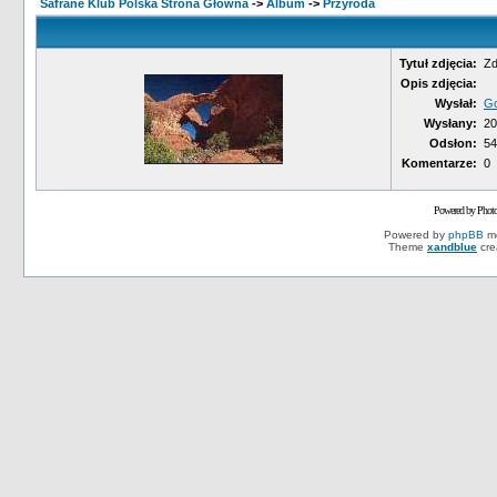
Safrane Klub Polska Strona Główna
->
Album
->
Przyroda
Tytuł zdjęcia:
Zd
Opis zdjęcia:
Wysłał:
Go
Wysłany:
20
Odsłon:
54
Komentarze:
0
Powered by Phot
Powered by
phpBB
mo
Theme
xandblue
cre