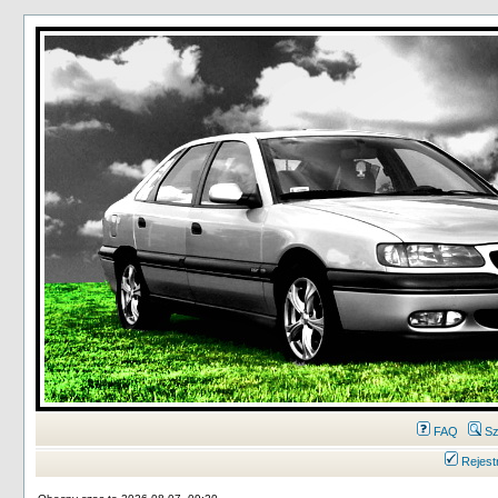
FAQ
Sz
Rejest