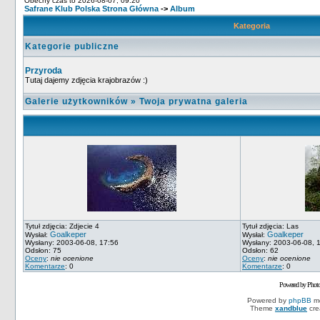
Obecny czas to 2026-08-07, 09:20
Safrane Klub Polska Strona Główna
->
Album
Kategoria
Kategorie publiczne
Przyroda
Tutaj dajemy zdjęcia krajobrazów :)
Galerie użytkowników
»
Twoja prywatna galeria
Tytuł zdjęcia: Zdjecie 4
Tytuł zdjęcia: Las
Goalkeper
Goalkeper
Wysłał:
Wysłał:
Wysłany: 2003-06-08, 17:56
Wysłany: 2003-06-08, 
Odsłon: 75
Odsłon: 62
Oceny
:
nie ocenione
Oceny
:
nie ocenione
Komentarze
: 0
Komentarze
: 0
Powered by Phot
Powered by
phpBB
mo
Theme
xandblue
cre