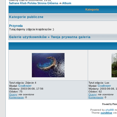
Obecny czas to 2026-08-06, 23:02
Safrane Klub Polska Strona Główna
->
Album
Kategoria
Kategorie publiczne
Przyroda
Tutaj dajemy zdjęcia krajobrazów :)
Galerie użytkowników
»
Twoja prywatna galeria
Tytuł zdjęcia: Zdjecie 4
Tytuł zdjęcia: Las
Goalkeper
Goalkeper
Wysłał:
Wysłał:
Wysłany: 2003-06-08, 17:56
Wysłany: 2003-06-08, 
Odsłon: 75
Odsłon: 62
Oceny
:
nie ocenione
Oceny
:
nie ocenione
Komentarze
: 0
Komentarze
: 0
Powered by Phot
Powered by
phpBB
mo
Theme
xandblue
cre