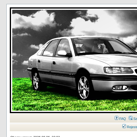
FAQ
Sz
Rejest