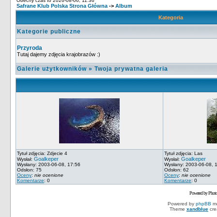
Obecny czas to 2026-08-06, 11:36
Safrane Klub Polska Strona Główna
->
Album
Kategoria
Kategorie publiczne
Przyroda
Tutaj dajemy zdjęcia krajobrazów :)
Galerie użytkowników
»
Twoja prywatna galeria
Tytuł zdjęcia: Zdjecie 4
Tytuł zdjęcia: Las
Goalkeper
Goalkeper
Wysłał:
Wysłał:
Wysłany: 2003-06-08, 17:56
Wysłany: 2003-06-08, 
Odsłon: 75
Odsłon: 62
Oceny
:
nie ocenione
Oceny
:
nie ocenione
Komentarze
: 0
Komentarze
: 0
Powered by Phot
Powered by
phpBB
mo
Theme
xandblue
cre