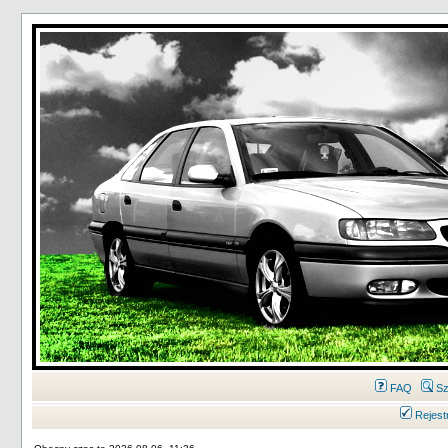
FAQ
Sz
Rejest