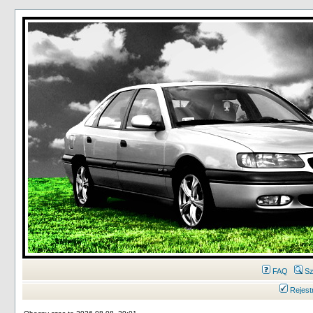
FAQ
Sz
Rejest