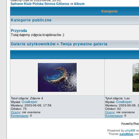
Obecny czas to 2026-08-08, 20:01
Safrane Klub Polska Strona Główna
->
Album
Kategoria
Kategorie publiczne
Przyroda
Tutaj dajemy zdjęcia krajobrazów :)
Galerie użytkowników
»
Twoja prywatna galeria
Tytuł zdjęcia: Zdjecie 4
Tytuł zdjęcia: Las
Goalkeper
Goalkeper
Wysłał:
Wysłał:
Wysłany: 2003-06-08, 17:56
Wysłany: 2003-06-08, 
Odsłon: 75
Odsłon: 62
Oceny
:
nie ocenione
Oceny
:
nie ocenione
Komentarze
: 0
Komentarze
: 0
Powered by Phot
Powered by
phpBB
mo
Theme
xandblue
cre